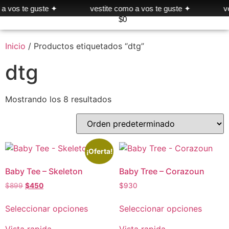
a vos te guste ✦
vestite como a vos te guste ✦
ve
$
0
Inicio
/ Productos etiquetados “dtg”
dtg
Mostrando los 8 resultados
¡Oferta!
Baby Tee – Skeleton
Baby Tree – Corazoun
$
899
$
450
$
930
Seleccionar opciones
Seleccionar opciones
Vista rapida
Vista rapida