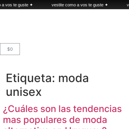
a vos te guste ✦
vestite como a vos te guste ✦
ve
$
0
Etiqueta:
moda
unisex
¿Cuáles son las tendencias
mas populares de moda